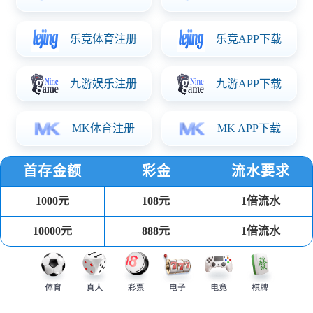
首页
体育热讯
正文
中超联赛战至第27轮，大连人队原本手握的保级主动权正在
迅速流失。在连续几轮未能拿分后，球队的排名已经滑落至
降级区边缘，保级压力骤增。更让球迷感到困惑的是，此前
一度被视作球队“救命稻草”的高位逼抢战术，最近几场比赛
中却突然失去了往日的威力。从赛季初的惊艳亮相，到如今
的举步维艰，这一战术体系的失灵，成为了大连人保级之路
上的最大变数。