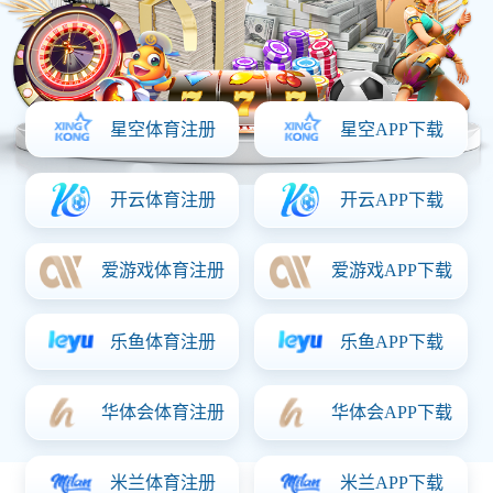
大连人保级压力骤增，谢晖高位逼抢战
术为何突然失灵？
2026-06-09 15:02
阅读 37 次